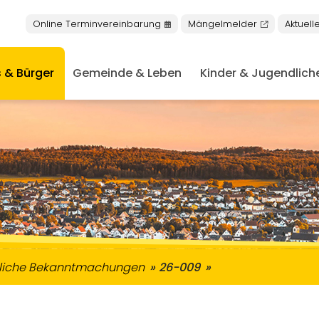
Online Terminvereinbarung
Mängelmelder
Aktuell
 & Bürger
Gemeinde & Leben
Kinder & Jugendlich
nschen mit Behinderungen
keiten in Buseck
niorentreff & Plauderbank
Nachrichten aus dem Rathaus
Öffentliche Bekanntmachung
tliche Bekanntmachungen
26-009