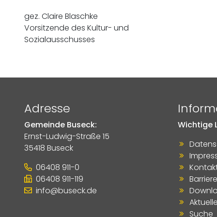
gez. Claire Blaschke
Vorsitzende des Kultur- und
Sozialausschusses
Adresse
Inform
Gemeinde Buseck:
Wichtige L
Ernst-Ludwig-Straße 15
Datens
35418 Buseck
Impres
06408 911-0
Kontak
06408 911-119
Barriere
info@buseck.de
Downl
Aktuell
Suche