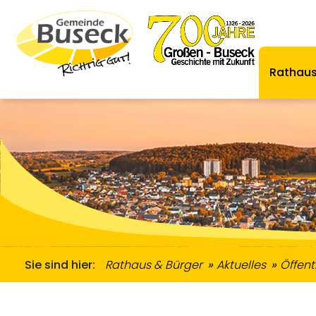
Rathaus
Zugewanderte & Gemeinwesenarbeit
Ordnungsamt & Straßenverkehr
Informationen Zugewanderte
Senioren & Me
Übernachtungsmöglich
Se
Sie sind hier:
Rathaus & Bürger
Aktuelles
Öffen