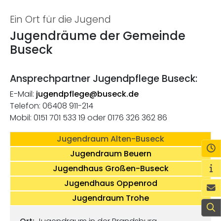
Ein Ort für die Jugend
Jugendräume der Gemeinde
Buseck
Ansprechpartner Jugendpflege Buseck:
E-Mail:
jugendpflege@buseck.de
Telefon: 06408 911-214
Mobil: 0151 701 533 19 oder 0176 326 362 86
Springe zu T
Jugendraum Alten-Buseck
Ö
Springe zu Tab 
Jugendraum Beuern
Wi
Springe zu 
Jugendhaus Großen-Buseck
Springe zu Tab
Jugendhaus Oppenrod
K
Springe zu Tab J
Jugendraum Trohe
S