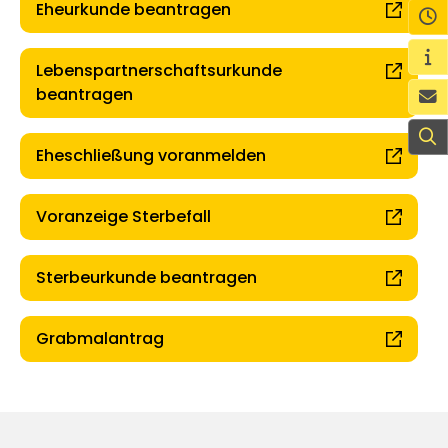
Eheurkunde beantragen
Ö
Wi
Lebenspartnerschaftsurkunde
beantragen
K
S
Eheschließung voranmelden
Voranzeige Sterbefall
Sterbeurkunde beantragen
Grabmalantrag