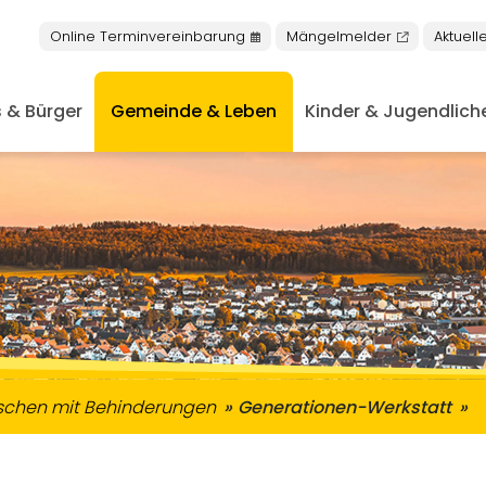
Online Terminvereinbarung
Mängelmelder
Aktuell
 & Bürger
Gemeinde & Leben
Kinder & Jugendlich
nschen mit Behinderungen
keiten in Buseck
niorentreff & Plauderbank
Nachrichten aus dem Rathaus
Öffentliche Bekanntmachung
schen mit Behinderungen
Generationen-Werkstatt