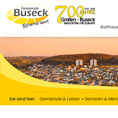
Rathaus
Zugewanderte & Gemeinwesenarbeit
Ordnungsamt & Straßenverkehr
Informationen Zugewanderte
Senioren & Me
Übernachtungsmöglich
Se
Sie sind hier:
Gemeinde & Leben
Senioren & Men