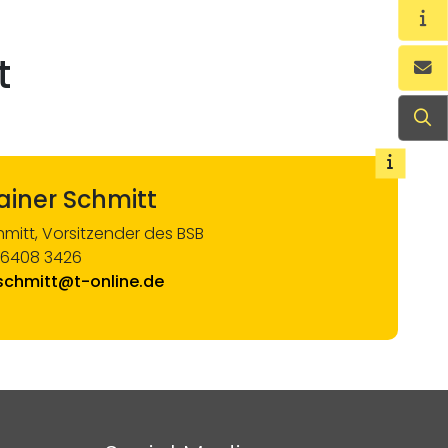
Wi
t
Ko
Su
ainer Schmitt
hmitt, Vorsitzender des BSB
06408 3426
j.schmitt@t-online.de