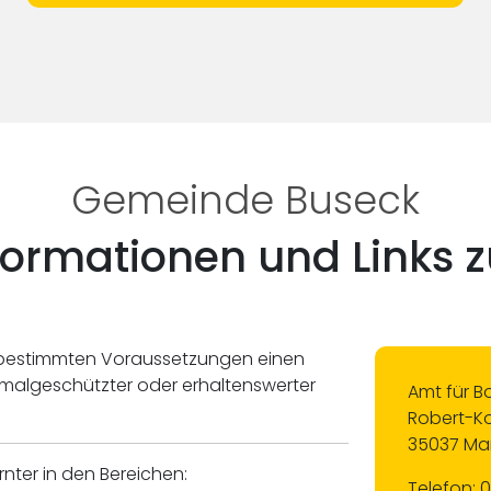
Gemeinde Buseck
nformationen und Links
 bestimmten Voraussetzungen einen
nkmalgeschützter oder erhaltenswerter
Amt für
Robert-Ko
35037 Ma
ter in den Bereichen:
Telefon: 0