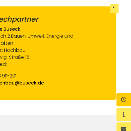
echpartner
e Buseck
ch 2 Bauen, Umwelt, Energie und
haften
st Hochbau
wig-Straße 15
eck
 911-201
chbau@buseck.de
Öf
Wi
Ko