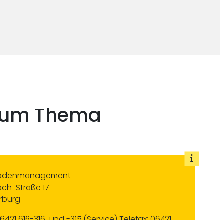
 zum Thema
 Bodenmanagement
ch-Straße 17
rburg
6421 616-316 und -315 (Service) Telefax: 06421