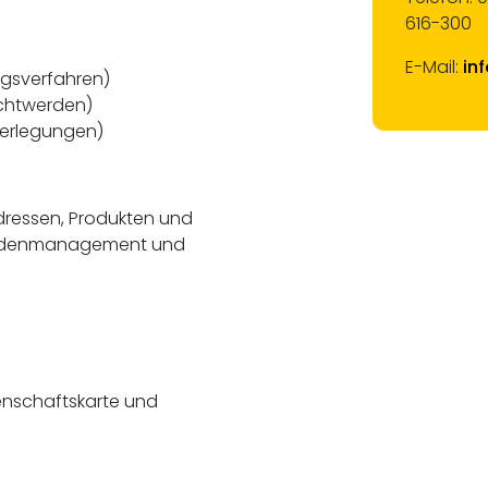
616-300
E-Mail:
in
gsverfahren)
ichtwerden)
erlegungen)
Adressen, Produkten und
 Bodenmanagement und
enschaftskarte und