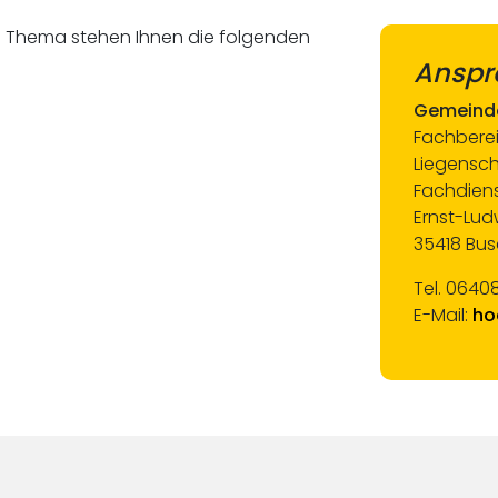
m Thema stehen Ihnen die folgenden
Anspr
Gemeind
Fachberei
Liegensc
Fachdien
Ernst-Lud
35418 Bus
Tel. 06408
E-Mail:
ho