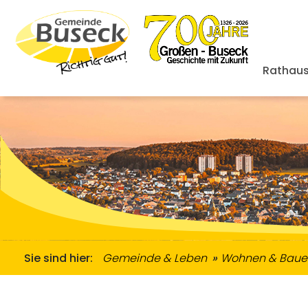
Rathaus
Zugewanderte & Gemeinwesenarbeit
Ordnungsamt & Straßenverkehr
Informationen Zugewanderte
Senioren & Me
Übernachtungsmöglich
Se
Sie sind hier:
Gemeinde & Leben
Wohnen & Baue