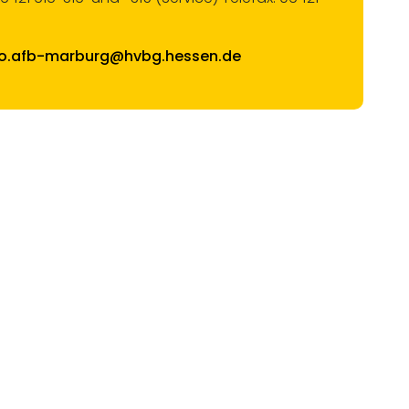
fo.afb-marburg@hvbg.hessen.de