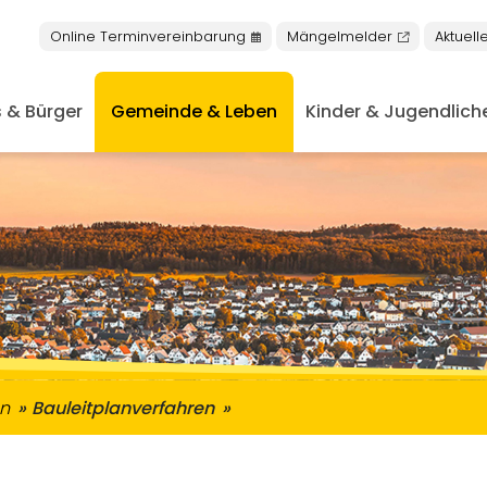
Online Terminvereinbarung
Mängelmelder
Aktuell
 & Bürger
Gemeinde & Leben
Kinder & Jugendlich
nschen mit Behinderungen
keiten in Buseck
niorentreff & Plauderbank
Nachrichten aus dem Rathaus
Öffentliche Bekanntmachung
n
Bauleitplanverfahren