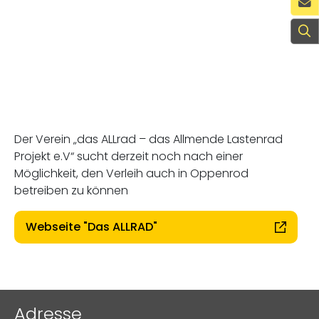
K
S
Der Verein „das ALLrad – das Allmende Lastenrad
Projekt e.V“ sucht derzeit noch nach einer
Möglichkeit, den Verleih auch in Oppenrod
betreiben zu können
Webseite "Das ALLRAD"
Adresse