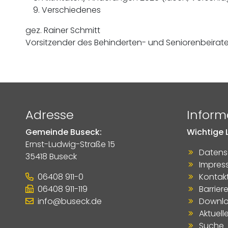
Verschiedenes
gez. Rainer Schmitt
Vorsitzender des Behinderten- und Seniorenbeirat
Adresse
Inform
Gemeinde Buseck:
Wichtige L
Ernst-Ludwig-Straße 15
Datens
35418 Buseck
Impres
06408 911-0
Kontak
06408 911-119
Barriere
info@buseck.de
Downl
Aktuell
Suche