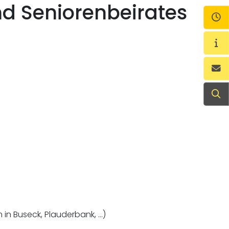
nd Seniorenbeirates
Öf
Wi
Ko
Su
in Buseck, Plauderbank, …)