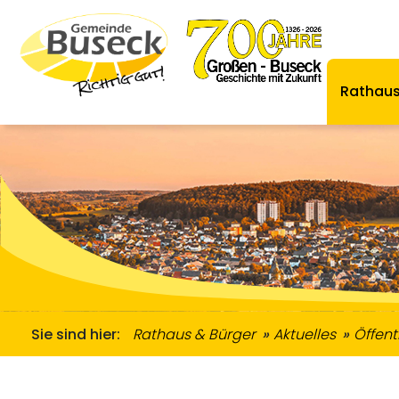
Rathaus
Zugewanderte & Gemeinwesenarbeit
Ordnungsamt & Straßenverkehr
Informationen Zugewanderte
Senioren & Me
Übernachtungsmöglich
Se
Sie sind hier:
Rathaus & Bürger
Aktuelles
Öffen