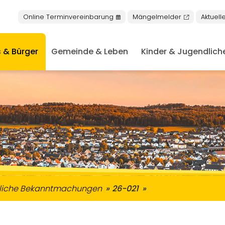
Online Terminvereinbarung
Mängelmelder
Aktuell
 & Bürger
Gemeinde & Leben
Kinder & Jugendlich
nschen mit Behinderungen
keiten in Buseck
niorentreff & Plauderbank
Nachrichten aus dem Rathaus
Öffentliche Bekanntmachung
tliche Bekanntmachungen
26-021