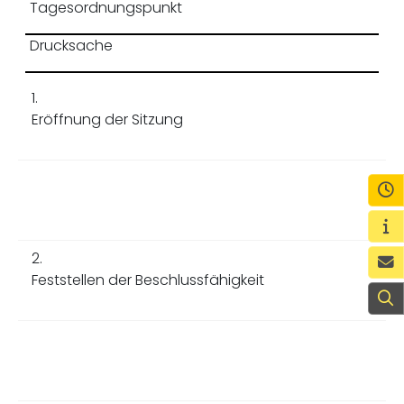
Tagesordnungspunkt
Drucksache
1.
Eröffnung der Sitzung
Ö
Wi
2.
K
Feststellen der Beschlussfähigkeit
S