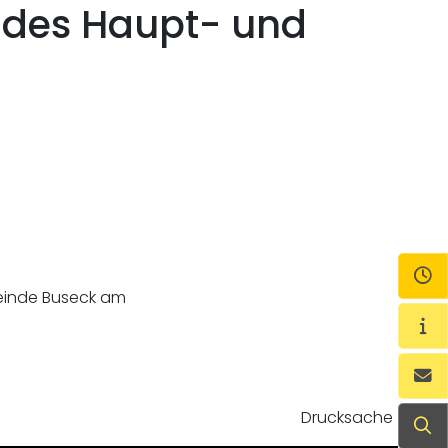
g des Haupt- und
Öf
meinde Buseck am
Wi
Ko
Drucksache
Su