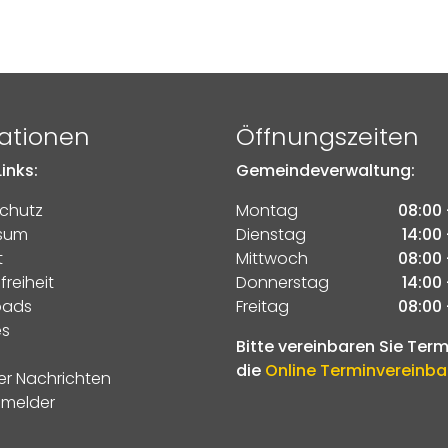
ationen
Öffnungszeiten
inks:
Gemeindeverwaltung:
chutz
Montag
08:00 
sum
Dienstag
14:00 
t
Mittwoch
08:00 
freiheit
Donnerstag
14:00 
oads
Freitag
08:00 
es
Bitte vereinbaren Sie Ter
die
Online Terminvereinb
er Nachrichten
melder