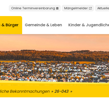
Online Terminvereinbarung
Mängelmelder
Aktuell
 & Bürger
Gemeinde & Leben
Kinder & Jugendlich
nschen mit Behinderungen
keiten in Buseck
niorentreff & Plauderbank
Nachrichten aus dem Rathaus
Öffentliche Bekanntmachung
tliche Bekanntmachungen
26-043