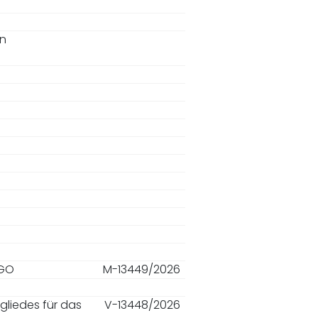
en
HGO
M-13449/2026
liedes für das
V-13448/2026