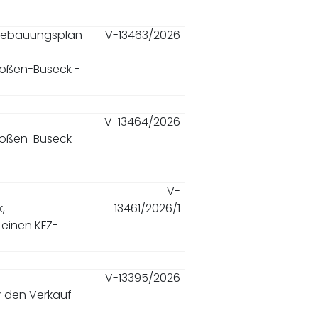
 Bebauungsplan
V-13463/2026
roßen-Buseck -
V-13464/2026
roßen-Buseck -
V-
,
13461/2026/1
 einen KFZ-
V-13395/2026
r den Verkauf