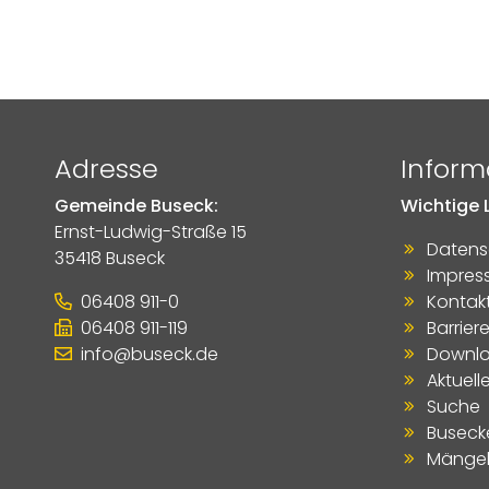
Adresse
Inform
Gemeinde Buseck:
Wichtige L
Ernst-Ludwig-Straße 15
Datens
35418 Buseck
Impres
06408 911-0
Kontak
06408 911-119
Barriere
info@buseck.de
Downl
Aktuell
Suche
Buseck
Mängel