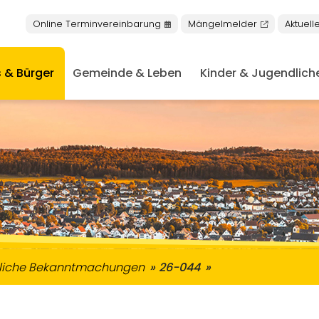
Online Terminvereinbarung
Mängelmelder
Aktuell
 & Bürger
Gemeinde & Leben
Kinder & Jugendlich
nschen mit Behinderungen
keiten in Buseck
niorentreff & Plauderbank
Nachrichten aus dem Rathaus
Öffentliche Bekanntmachung
tliche Bekanntmachungen
26-044