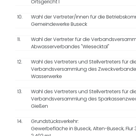
Ortsgericht I
10.
Wahl der Vertreter/innen für die Betriebskom
Gemeindewerke Buseck
11.
Wahl der Vertreter für die Verbandsversam
Abwasserverbandes "Wiesecktal"
12.
Wahl des Vertreters und Stellvertreters für di
Verbandsversammlung des Zweckverbandes 
Wasserwerke
13.
Wahl des Vertreters und Stellvertreters für di
Verbandsversammlung des Sparkassenzwe
Gießen
14.
Grundstücksverkehr:
Gewerbefläche in Buseck, Alten-Buseck, Flur 3
2.402 m²