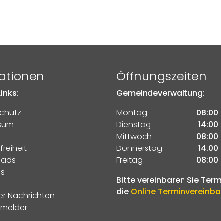
ationen
Öffnungszeiten
inks:
Gemeindeverwaltung:
chutz
Montag
08:00 
sum
Dienstag
14:00 
t
Mittwoch
08:00 
freiheit
Donnerstag
14:00 
oads
Freitag
08:00 
es
Bitte vereinbaren Sie Ter
die
Online Terminvereinb
er Nachrichten
melder