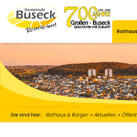
Rathaus
Zugewanderte & Gemeinwesenarbeit
Ordnungsamt & Straßenverkehr
Informationen Zugewanderte
Senioren & Me
Übernachtungsmöglich
Se
Sie sind hier:
Rathaus & Bürger
Aktuelles
Öffen