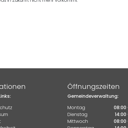
as in Zukunft nicht mehr vorkommt
ationen
Öffnungszeiten
inks:
Gemeindeverwaltung:
chutz
Montag
08:00 
sum
Dienstag
14:00 
t
Mittwoch
08:00 