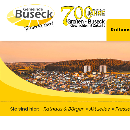
Rathaus
Zugewanderte & Gemeinwesenarbeit
Ordnungsamt & Straßenverkehr
Informationen Zugewanderte
Senioren & Me
Übernachtungsmöglich
Se
Sie sind hier:
Rathaus & Bürger
Aktuelles
Presse