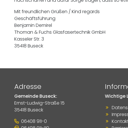
nachschärfen und dafür Sorge tragen, dass so etw
Mit freundlichen Grüßen / Kind regards
Geschäftsführung
Benjamin Demirel
Thoman & Fuchs Glasfasertechnik GmbH
Kasseler Str. 3
35418 Buseck
Adresse
Inform
Gemeinde Buseck:
Wichtige L
Ernst-Ludwig-Straße 15
Datens
35418 Buseck
Impres
06408 911-0
Kontak