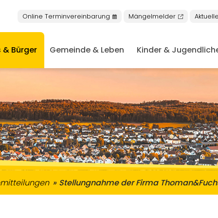
Online Terminvereinbarung
Mängelmelder
Aktuell
 & Bürger
Gemeinde & Leben
Kinder & Jugendlich
nschen mit Behinderungen
keiten in Buseck
niorentreff & Plauderbank
Nachrichten aus dem Rathaus
Öffentliche Bekanntmachung
mitteilungen
Stellungnahme der Firma Thoman&Fuch