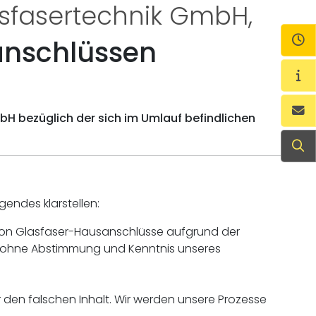
sfasertechnik GmbH,
Öf
anschlüssen
Wi
Ko
 bezüglich der sich im Umlauf befindlichen
Su
endes klarstellen:
n von Glasfaser-Hausanschlüsse aufgrund der
rde ohne Abstimmung und Kenntnis unseres
 den falschen Inhalt. Wir werden unsere Prozesse